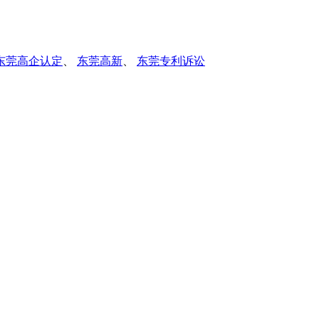
东莞高企认定
、
东莞高新
、
东莞专利诉讼